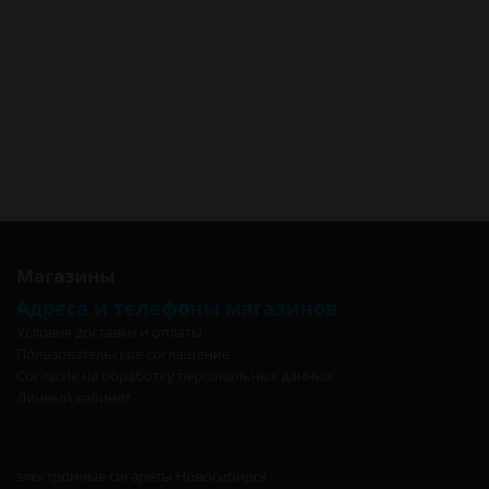
Voopoo Uforce T2 Coil N1 0.13 Ом 50-100W Испаритель 1шт в
Томске
Voopoo Uforce T2 Coil N1 0.13 Ом 50-100W Испаритель 1шт в Омске
Voopoo Uforce T2 Coil N1 0.13 Ом 50-100W Испаритель 1шт в
Москве
Voopoo Uforce T2 Coil N1 0.13 Ом 50-100W Испаритель 1шт в Санкт-
Петербурге
Voopoo Uforce T2 Coil N1 0.13 Ом 50-100W Испаритель 1шт в
Калининграде
Магазины
Адреса и телефоны магазинов
Условия доставки и оплаты
Пользовательское соглашение
Согласие на обработку персональных данных
Личный кабинет
электронные сигареты Новосибирск