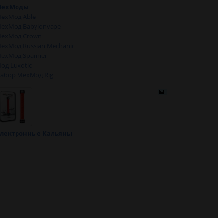
МехМоды
ехМод Able
ехМод Babylonvape
ехМод Crown
ехМод Russian Mechanic
ехМод Spanner
од Luxotic
абор МехМод Rig
лектронные Кальяны