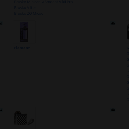
Brusko Minican и Smoant Vikii Pro
Brusko Vilter
Brusko ZQ Micool
Element
G
G
G
G
G
G
G
G
G
G