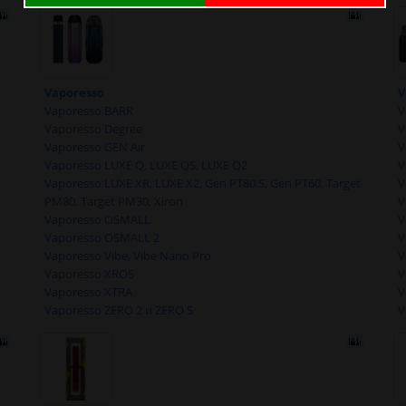
Vaporesso
V
Vaporesso BARR
V
Vaporesso Degree
V
Vaporesso GEN Air
V
Vaporesso LUXE Q, LUXE QS, LUXE Q2
V
Vaporesso LUXE XR, LUXE X2, Gen PT80 S, Gen PT60, Target
V
PM80, Target PM30, Xiron
V
Vaporesso OSMALL
V
Vaporesso OSMALL 2
V
Vaporesso Vibe, Vibe Nano Pro
V
Vaporesso XROS
V
Vaporesso XTRA
V
Vaporesso ZERO 2 и ZERO S
V