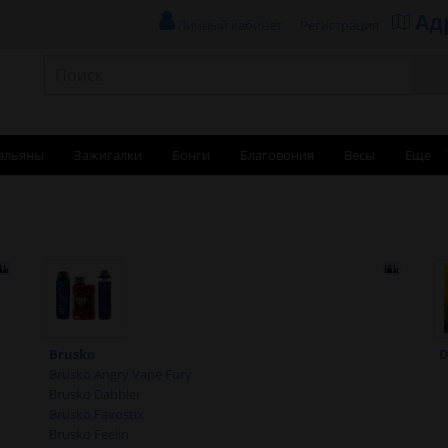
Ад
Личный кабинет
Регистрация
альяны
Зажигалки
Бонги
Благовония
Весы
Еще
Brusko
D
Brusko Angry Vape Fury
Brusko Dabbler
Brusko Favostix
Brusko Feelin