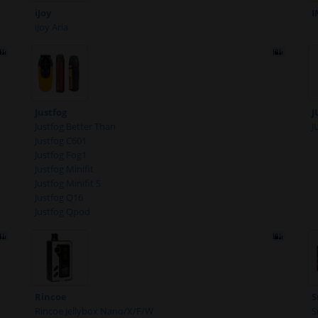
iJoy
I
iJoy Aria
Justfog
J
Justfog Better Than
J
Justfog C601
Justfog Fog1
Justfog Minifit
Justfog Minifit S
Justfog Q16
Justfog Qpod
Rincoe
S
Rincoe Jellybox Nano/X/F/W
S