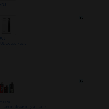
MNS
UUL
UUL совместимые
moant
moant Battlestar Baby и Charon