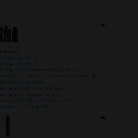
eekVape
eekVape Aegis Nano
eekVape Aegis One
eekVape B coil (Aegis Hero, Hero 2 и Boost)
eekVape G coil (POD, POD2, Wenax C1 и Wenax Stylus)
eekVape K1 Pod (Wenax)
eekVape M Coils (Z Max Tank, L200)
eekVape P coil (Aegis Boost Pro)
eekVape Q Pod (Sonder Q, Wenax Q, Digi Q)
eekVape U Pod (Sonder U)