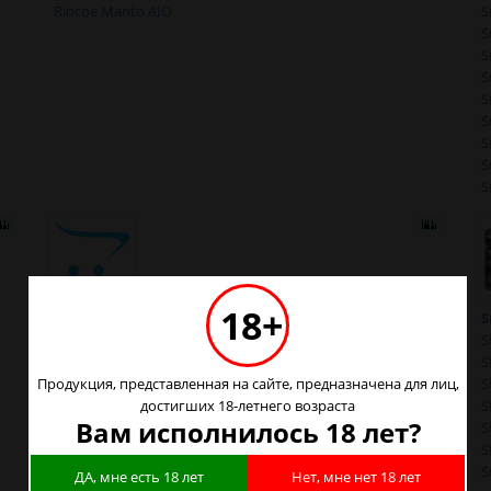
Rincoe Manto AIO
S
S
S
S
S
S
S
S
S
Smoant Vikii Pro
18+
S
S
S
Продукция, представленная на сайте, предназначена для лиц,
S
достигших 18-летнего возраста
S
Вам исполнилось 18 лет?
S
S
S
ДА, мне есть 18 лет
Нет, мне нет 18 лет