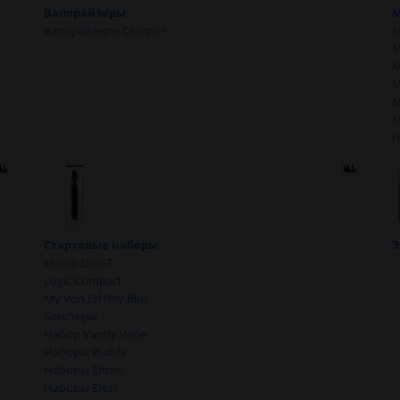
Вапорайзеры
Вапорайзеры Cloupor
М
М
М
М
М
М
Н
Стартовые наборы
Э
ilfumo Slim-T
Logic Compact
My Von Erl (My Blu)
Блистеры
Набор Vandy Vape
Наборы Buddy
Наборы Ehpro
Наборы Eleaf