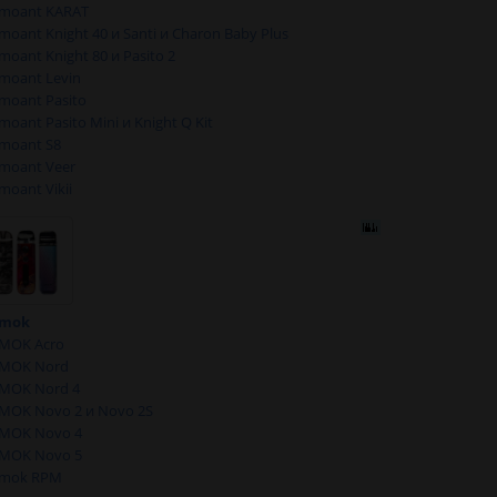
moant KARAT
moant Knight 40 и Santi и Charon Baby Plus
moant Knight 80 и Pasito 2
moant Levin
moant Pasito
moant Pasito Mini и Knight Q Kit
moant S8
moant Veer
moant Vikii
mok
MOK Acro
MOK Nord
MOK Nord 4
MOK Novo 2 и Novo 2S
MOK Novo 4
MOK Novo 5
mok RPM