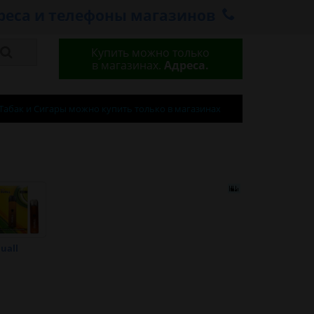
реса и телефоны магазинов
Купить можно только
в магазинах.
Адреса.
Табак и Сигары можно купить только в магазинах
uall