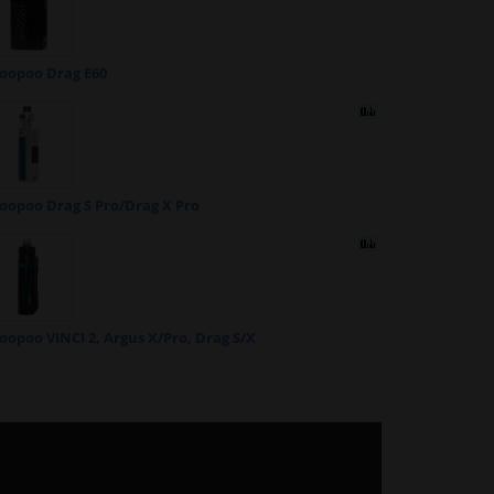
oopoo Drag E60
oopoo Drag S Pro/Drag X Pro
oopoo VINCI 2, Argus X/Pro, Drag S/X