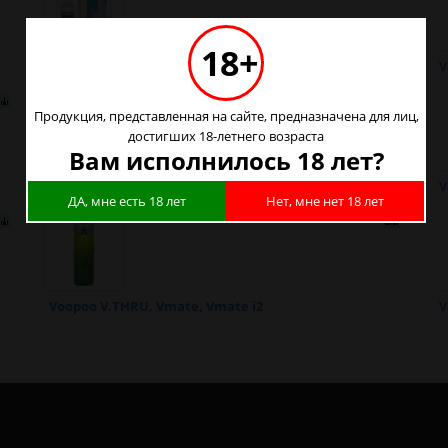
18+
Voopoo Drag Baby
V
Продукция, представленная на сайте, предназначена для лиц,
достигших 18-летнего возраста
Вам исполнилось 18 лет?
Voopoo Drag Nano 2 и VINCI Q
V
ДА, мне есть 18 лет
Нет, мне нет 18 лет
Voopoo V.THRU, Vmate, Vmate i2
V