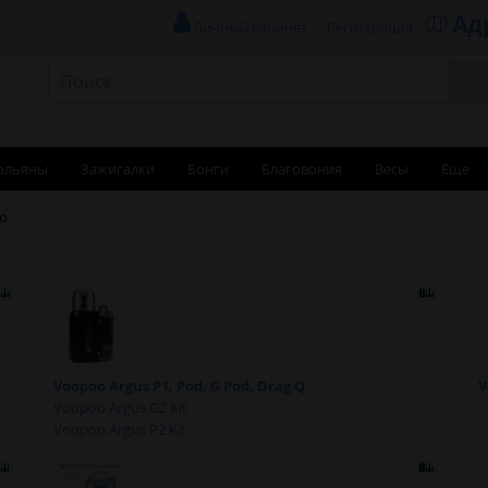
Ад
Личный кабинет
Регистрация
альяны
Зажигалки
Бонги
Благовония
Весы
Еще
o
Voopoo Argus P1, Pod, G Pod, Drag Q
V
Voopoo Argus G2 Kit
Voopoo Argus P2 Kit