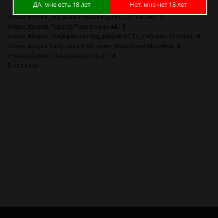
ДА, мне есть 18 лет
Нет, мне нет 18 лет
Новосибирск, Богдана Хмельницкого 20 (1 этаж) :
3
Новосибирск, Героев Революции 44 :
3
Новосибирск, Сибиряков-Гвардейцев 62 ТЦ Сибиряк (1 этаж) :
4
Новосибирск Галущака 2 Абсолем Вейп-Кафе Absolem :
3
Новосибирск, Станиславского 21 :
3
В наличии
Voopoo Uforce T2 Glass 28x18 мм 5 мл Стекло в Новосибирске
Voopoo Uforce T2 Glass 28x18 мм 5 мл Стекло в Барнауле
Voopoo Uforce T2 Glass 28x18 мм 5 мл Стекло в Красноярске
Voopoo Uforce T2 Glass 28x18 мм 5 мл Стекло в Кемерово
Voopoo Uforce T2 Glass 28x18 мм 5 мл Стекло в Новокузнецке
Voopoo Uforce T2 Glass 28x18 мм 5 мл Стекло в Томске
Voopoo Uforce T2 Glass 28x18 мм 5 мл Стекло в Омске
Voopoo Uforce T2 Glass 28x18 мм 5 мл Стекло в Москве
Voopoo Uforce T2 Glass 28x18 мм 5 мл Стекло в Санкт-Петербурге
Voopoo Uforce T2 Glass 28x18 мм 5 мл Стекло в Калининграде