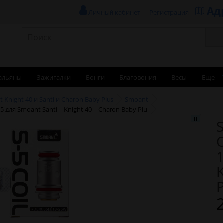
Ад
Личный кабинет
Регистрация
альяны
Зажигалки
Бонги
Благовония
Весы
Еще
 Knight 40 и Santi и Charon Baby Plus
Smoant
 для Smoant Santi = Knight 40 = Charon Baby Plu
S
1
K
P