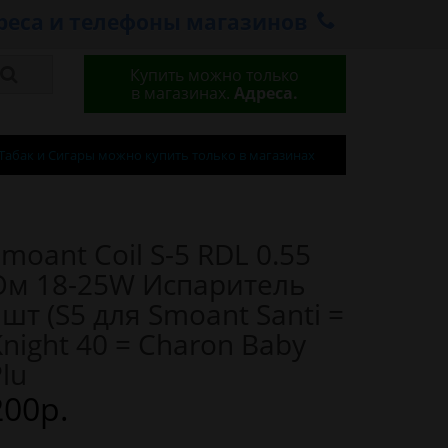
реса и телефоны магазинов
Купить можно только
в магазинах.
Адреса.
Табак и Сигары можно купить только в магазинах
moant Coil S-5 RDL 0.55
Ом 18-25W Испаритель
шт (S5 для Smoant Santi =
night 40 = Charon Baby
lu
200р.