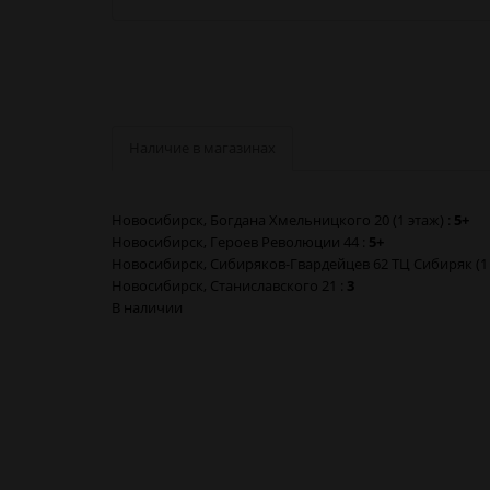
Наличие в магазинах
Новосибирск, Богдана Хмельницкого 20 (1 этаж) :
5+
Новосибирск, Героев Революции 44 :
5+
Новосибирск, Сибиряков-Гвардейцев 62 ТЦ Сибиряк (1 
Новосибирск, Станиславского 21 :
3
В наличии
Smoant Coil S-5 RDL 0.55 Ом 18-25W Испаритель 1шт (S5 
Smoant Coil S-5 RDL 0.55 Ом 18-25W Испаритель 1шт (S5 
Smoant Coil S-5 RDL 0.55 Ом 18-25W Испаритель 1шт (S5 
Smoant Coil S-5 RDL 0.55 Ом 18-25W Испаритель 1шт (S5 
Smoant Coil S-5 RDL 0.55 Ом 18-25W Испаритель 1шт (S5 