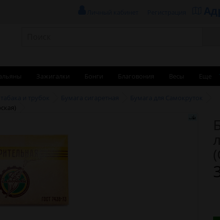
Ад
Личный кабинет
Регистрация
альяны
Зажигалки
Бонги
Благовония
Весы
Еще
 табака и трубок
Бумага сигаретная
Бумага для Самокруток
ская)