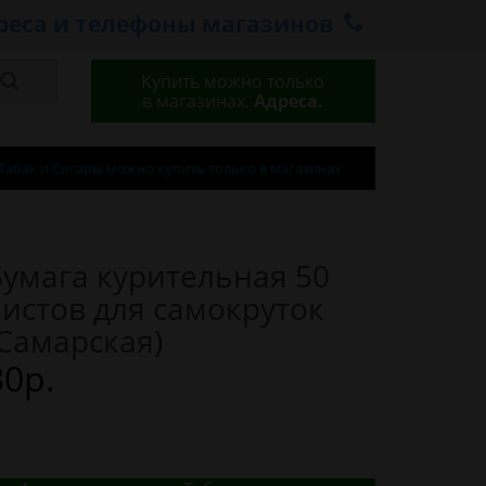
реса и телефоны магазинов
Купить можно только
в магазинах.
Адреса.
Табак и Сигары можно купить только в магазинах
Бумага курительная 50
листов для самокруток
(Самарская)
30р.