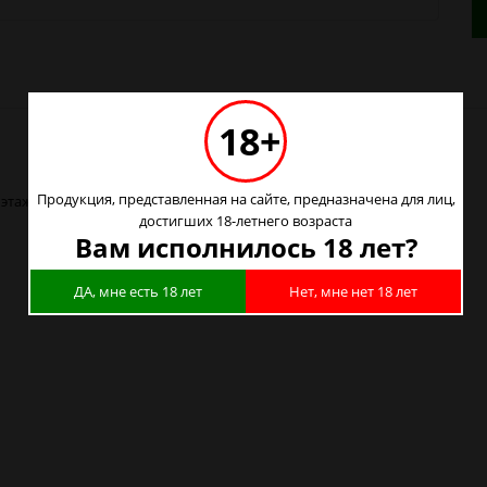
18+
Продукция, представленная на сайте, предназначена для лиц,
этаж) :
5+
достигших 18-летнего возраста
Вам исполнилось 18 лет?
ДА, мне есть 18 лет
Нет, мне нет 18 лет
кая) в Новосибирске
кая) в Барнауле
кая) в Красноярске
кая) в Кемерово
кая) в Новокузнецке
кая) в Томске
кая) в Омске
кая) в Москве