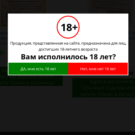
18+
ага сигаретная 3м/5м
Бумага сигаретная 5 
 махорки и других
для махорки и других
аков (Новгородская)
табаков (Самарская)
Продукция, представленная на сайте, предназначена для лиц,
р.
достигших 18-летнего возраста
30р.
Вам исполнилось 18 лет?
ДА, мне есть 18 лет
Нет, мне нет 18 лет
Адреса магазинов.
Нет в наличии
бачные изделия можно
Адреса магазинов.
ить только в магазинах
Табачные изделия мо
купить только в магаз