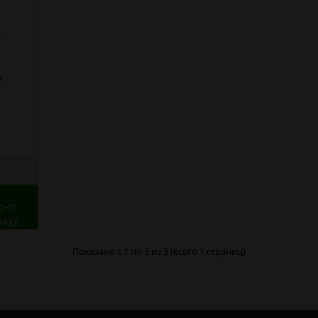
м
жно
инах
Показано с 1 по 3 из 3 (всего 1 страниц)