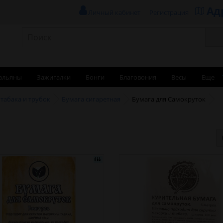
Ад
Личный кабинет
Регистрация
альяны
Зажигалки
Бонги
Благовония
Весы
Еще
 табака и трубок
Бумага сигаретная
Бумага для Самокруток