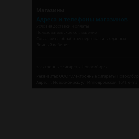
Магазины
Адреса и телефоны магазинов
Условия доставки и оплаты
Пользовательское соглашение
Согласие на обработку персональных данных
Личный кабинет
электронные сигареты Новосибирск
Реквизиты: ООО "Электронные сигареты Новосибирс
Адрес: г. Новосибирск, ул. Ипподромская, 16/1. e-mai