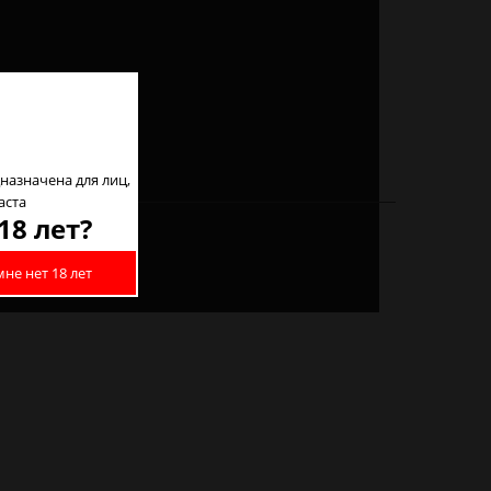
назначена для лиц,
аста
18 лет?
мне нет 18 лет