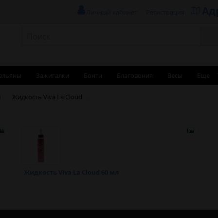
Ад
Личный кабинет
Регистрация
альяны
Зажигалки
Бонги
Благовония
Весы
Еще
и
Жидкость Viva La Cloud
Жидкость Viva La Cloud 60 мл