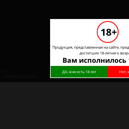
18+
Продукция, представленная на сайте, пред
достигших 18-летнего возр
Вам исполнилось 
ка",
ДА, мне есть 18 лет
Нет, 
l: nsk@ilfumoshop.ru