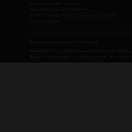
Условия доставки и оплаты
Пользовательское соглашение
Согласие на обработку персональных данных
Личный кабинет
электронные сигареты Новосибирск
Реквизиты: ООО "Электронные сигареты Новосибирска
Адрес: г. Новосибирск, ул. Ипподромская, 16/1. e-mail: