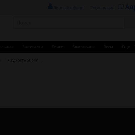
Ад
Личный кабинет
Регистрация
альяны
Зажигалки
Бонги
Благовония
Весы
Еще
и
Жидкость Suorin