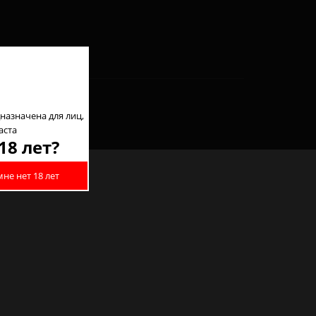
назначена для лиц,
аста
18 лет?
мне нет 18 лет