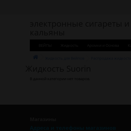
электронные сигареты и
кальяны
ВЕЙПЫ
Жидкость
Аромки и Основа
К
Жидкость для Вейпов
Распродажа жидкост
Жидкость Suorin
В данной категории нет товаров.
Магазины
Адреса и телефоны магазинов