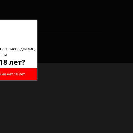
назначена для лиц,
аста
18 лет?
мне нет 18 лет