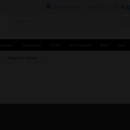
Ад
Личный кабинет
Регистрация
альяны
Зажигалки
Бонги
Благовония
Весы
Еще
и
Жидкость Stereo