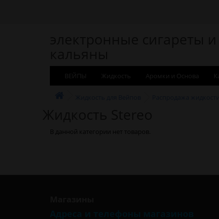
электронные сигареты и
кальяны
ВЕЙПЫ
Жидкость
Аромки и Основа
К
Жидкость для Вейпов
Распродажа жидкост
Жидкость Stereo
В данной категории нет товаров.
Магазины
Адреса и телефоны магазинов