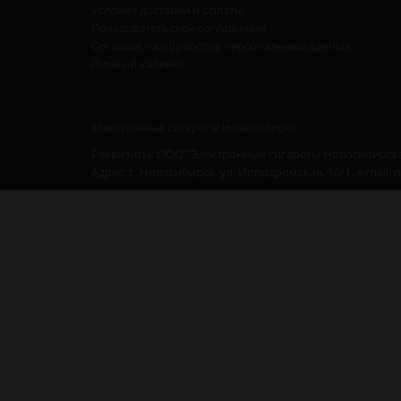
Условия доставки и оплаты
Пользовательское соглашение
Согласие на обработку персональных данных
Личный кабинет
электронные сигареты Новосибирск
Реквизиты: ООО "Электронные сигареты Новосибирска
Адрес: г. Новосибирск, ул. Ипподромская, 16/1. e-mail: