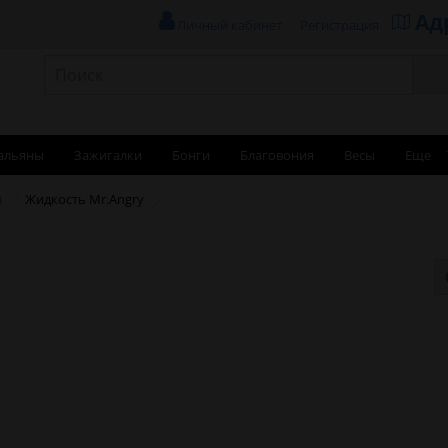
Ад
Личный кабинет
Регистрация
альяны
Зажигалки
Бонги
Благовония
Весы
Еще
и
Жидкость Mr.Angry