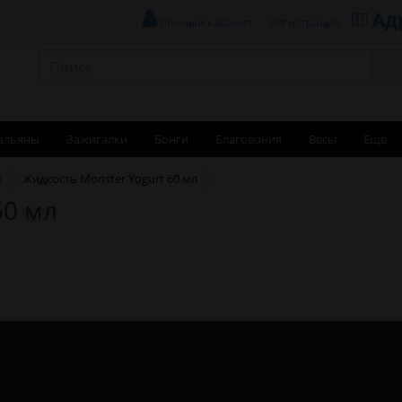
Ад
Личный кабинет
Регистрация
альяны
Зажигалки
Бонги
Благовония
Весы
Еще
и
Жидкость Monster Yogurt 60 мл
60 мл