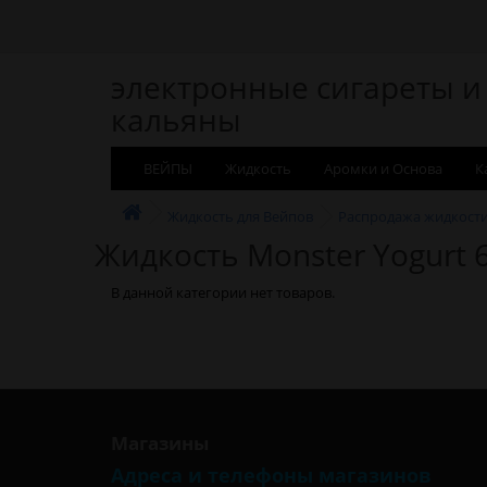
электронные сигареты и
кальяны
ВЕЙПЫ
Жидкость
Аромки и Основа
К
Жидкость для Вейпов
Распродажа жидкост
Жидкость Monster Yogurt 
В данной категории нет товаров.
Магазины
Адреса и телефоны магазинов