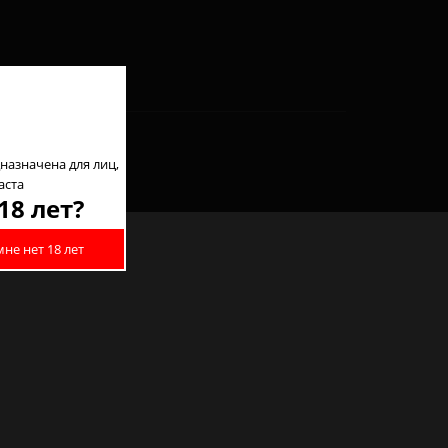
назначена для лиц,
аста
18 лет?
мне нет 18 лет