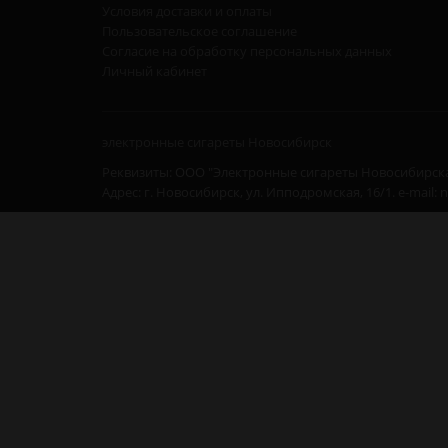
Условия доставки и оплаты
Пользовательское соглашение
Согласие на обработку персональных данных
Личный кабинет
электронные сигареты Новосибирск
Реквизиты: ООО "Электронные сигареты Новосибирска
Адрес: г. Новосибирск, ул. Ипподромская, 16/1. e-mail: