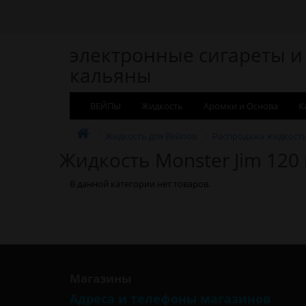
электронные сигареты и
кальяны
ВЕЙПЫ
Жидкость
Аромки и Основа
К
Жидкость для Вейпов
Распродажа жидкост
Жидкость Monster Jim 120
В данной категории нет товаров.
Магазины
Адреса и телефоны магазинов