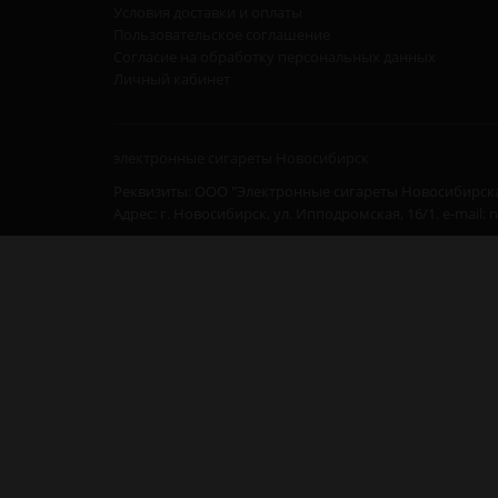
Условия доставки и оплаты
Пользовательское соглашение
Согласие на обработку персональных данных
Личный кабинет
электронные сигареты Новосибирск
Реквизиты: ООО "Электронные сигареты Новосибирска
Адрес: г. Новосибирск, ул. Ипподромская, 16/1. e-mail: