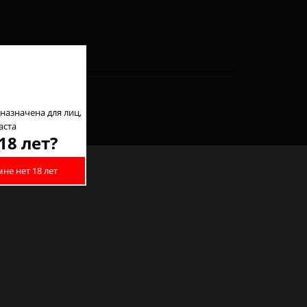
назначена для лиц,
аста
18 лет?
мне нет 18 лет