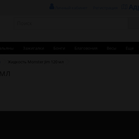
Ад
Личный кабинет
Регистрация
альяны
Зажигалки
Бонги
Благовония
Весы
Еще
и
Жидкость Monster Jim 120 мл
 мл