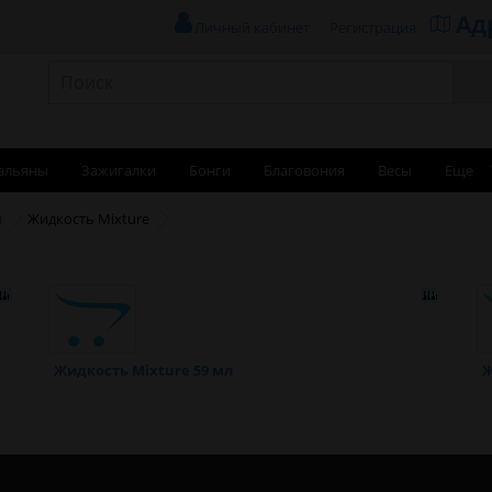
Ад
Личный кабинет
Регистрация
альяны
Зажигалки
Бонги
Благовония
Весы
Еще
и
Жидкость Mixture
Жидкость Mixture 59 мл
Ж