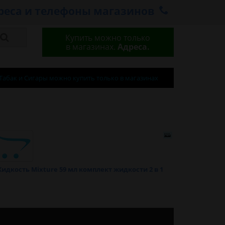
реса и телефоны магазинов
Купить можно только
в магазинах.
Адреса.
Табак и Сигары можно купить только в магазинах
идкость Mixture 59 мл комплект жидкости 2 в 1