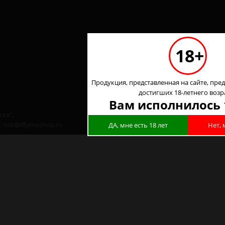
18+
Продукция, представленная на сайте, пред
достигших 18-летнего возр
Вам исполнилось 
ка",
l: nsk@ilfumoshop.ru
ДА, мне есть 18 лет
Нет, 