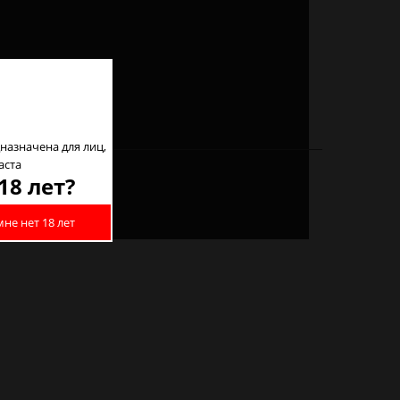
назначена для лиц,
аста
18 лет?
мне нет 18 лет