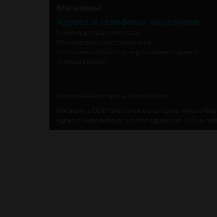
Магазины
Адреса и телефоны магазинов
Условия доставки и оплаты
Пользовательское соглашение
Согласие на обработку персональных данных
Личный кабинет
электронные сигареты Новосибирск
Реквизиты: ООО "Электронные сигареты Новосибирс
Адрес: г. Новосибирск, ул. Ипподромская, 16/1. e-mai