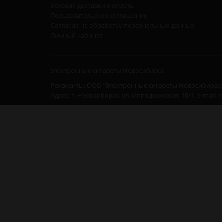
Условия доставки и оплаты
Пользовательское соглашение
Согласие на обработку персональных данных
Личный кабинет
электронные сигареты Новосибирск
Реквизиты: ООО "Электронные сигареты Новосибирска
Адрес: г. Новосибирск, ул. Ипподромская, 16/1. e-mail: