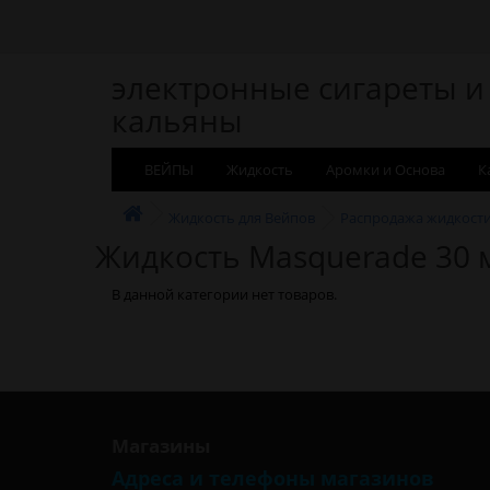
электронные сигареты и
кальяны
ВЕЙПЫ
Жидкость
Аромки и Основа
К
Жидкость для Вейпов
Распродажа жидкост
Жидкость Masquerade 30 
В данной категории нет товаров.
Магазины
Адреса и телефоны магазинов