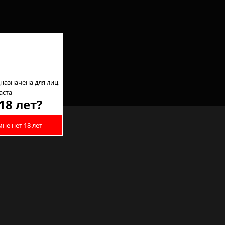
назначена для лиц,
аста
18 лет?
мне нет 18 лет