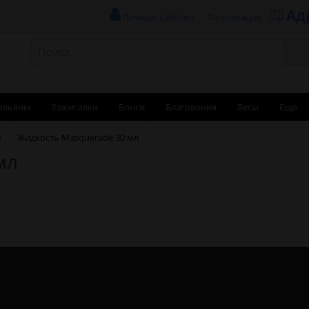
Ад
Личный кабинет
Регистрация
альяны
Зажигалки
Бонги
Благовония
Весы
Еще
и
Жидкость Masquerade 30 мл
мл