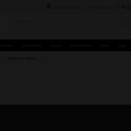
Ад
Личный кабинет
Регистрация
альяны
Зажигалки
Бонги
Благовония
Весы
Еще
и
Жидкость Mana