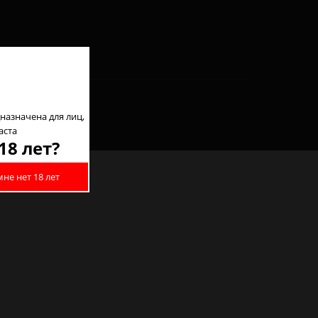
назначена для лиц,
аста
18 лет?
мне нет 18 лет