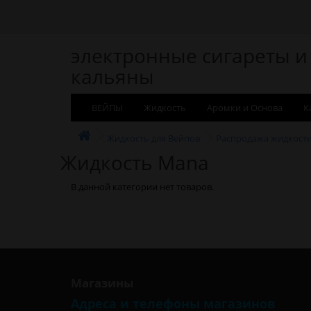
электронные сигареты и
кальяны
ВЕЙПЫ
Жидкость
Аромки и Основа
К
Жидкость для Вейпов
Распродажа жидкост
Жидкость Mana
В данной категории нет товаров.
Магазины
Адреса и телефоны магазинов