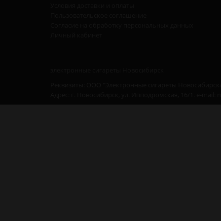
Условия доставки и оплаты
Пользовательское соглашение
Согласие на обработку персональных данных
Личный кабинет
электронные сигареты Новосибирск
Реквизиты: ООО "Электронные сигареты Новосибирска
Адрес: г. Новосибирск, ул. Ипподромская, 16/1. e-mail: