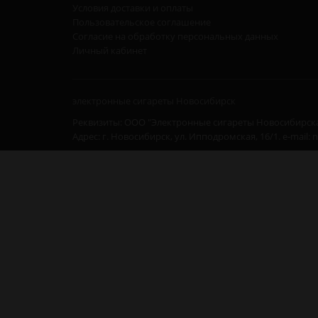
Условия доставки и оплаты
Пользовательское соглашение
Согласие на обработку персональных данных
Личный кабинет
электронные сигареты Новосибирск
Реквизиты: ООО "Электронные сигареты Новосибирска
Адрес: г. Новосибирск, ул. Ипподромская, 16/1. e-mail: