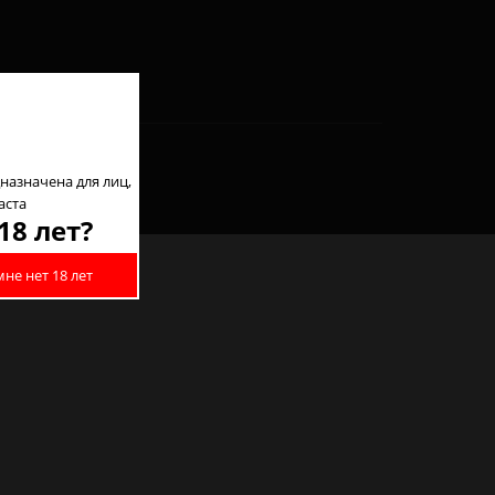
назначена для лиц,
аста
18 лет?
мне нет 18 лет