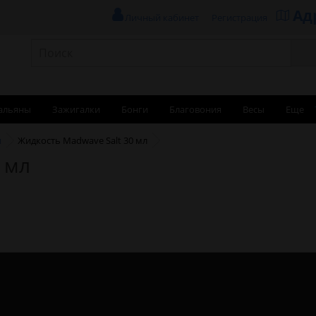
Ад
Личный кабинет
Регистрация
альяны
Зажигалки
Бонги
Благовония
Весы
Еще
и
Жидкость Madwave Salt 30 мл
 мл