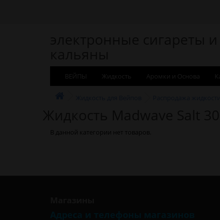
электронные сигареты и
кальяны
ВЕЙПЫ
Жидкость
Аромки и Основа
К
Жидкость для Вейпов
Распродажа жидкост
Жидкость Madwave Salt 30
В данной категории нет товаров.
Магазины
Адреса и телефоны магазинов