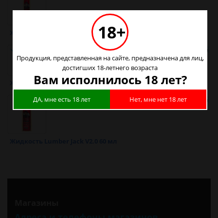
18+
Жидкость Lumber Jack 30 мл
Продукция, представленная на сайте, предназначена для лиц,
достигших 18-летнего возраста
Вам исполнилось 18 лет?
Жидкость Lumber Jack 60 мл
ДА, мне есть 18 лет
Нет, мне нет 18 лет
Жидкость Lumber Jack V2.0 60 мл
Магазины
Адреса и телефоны магазинов