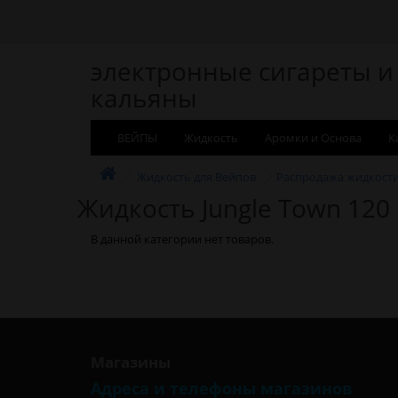
электронные сигареты и
кальяны
ВЕЙПЫ
Жидкость
Аромки и Основа
К
Жидкость для Вейпов
Распродажа жидкост
Жидкость Jungle Town 120
В данной категории нет товаров.
Магазины
Адреса и телефоны магазинов