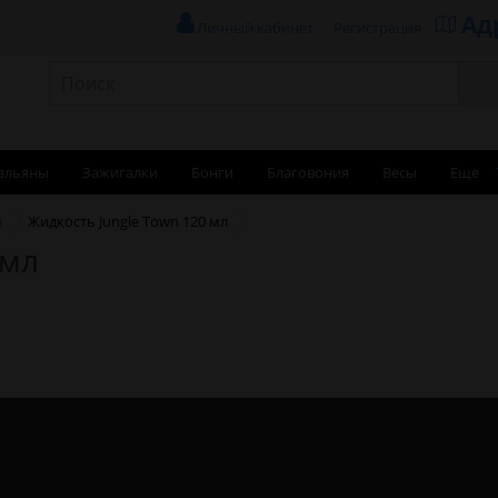
Ад
Личный кабинет
Регистрация
альяны
Зажигалки
Бонги
Благовония
Весы
Еще
и
Жидкость Jungle Town 120 мл
 мл