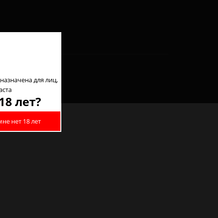
назначена для лиц,
аста
18 лет?
мне нет 18 лет