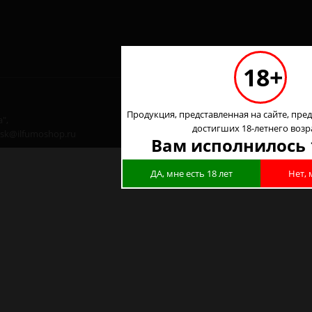
18+
Продукция, представленная на сайте, пред
",
достигших 18-летнего возр
 nsk@ilfumoshop.ru
Вам исполнилось 
ДА, мне есть 18 лет
Нет, 