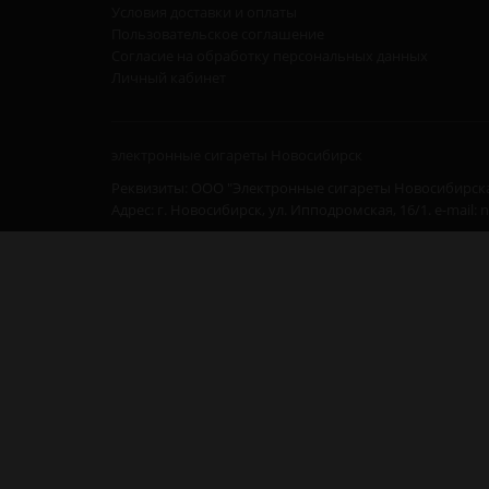
Условия доставки и оплаты
Пользовательское соглашение
Согласие на обработку персональных данных
Личный кабинет
электронные сигареты Новосибирск
Реквизиты: ООО "Электронные сигареты Новосибирска
Адрес: г. Новосибирск, ул. Ипподромская, 16/1. e-mail: