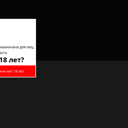
назначена для лиц,
аста
18 лет?
мне нет 18 лет