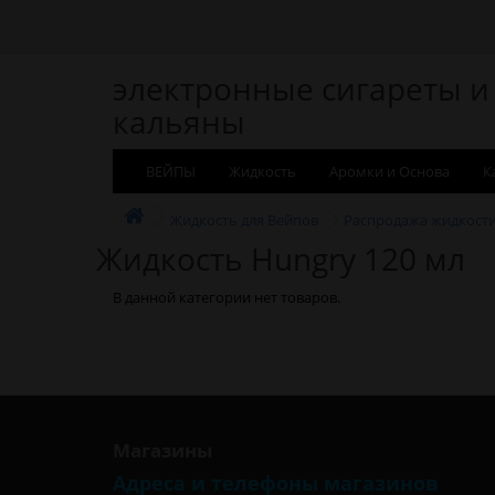
электронные сигареты и
кальяны
ВЕЙПЫ
Жидкость
Аромки и Основа
К
Жидкость для Вейпов
Распродажа жидкост
Жидкость Hungry 120 мл
В данной категории нет товаров.
Магазины
Адреса и телефоны магазинов