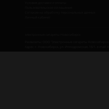
Условия доставки и оплаты
Пользовательское соглашение
Согласие на обработку персональных данных
Личный кабинет
электронные сигареты Новосибирск
Реквизиты: ООО "Электронные сигареты Новосибирска
Адрес: г. Новосибирск, ул. Ипподромская, 16/1. e-mail: