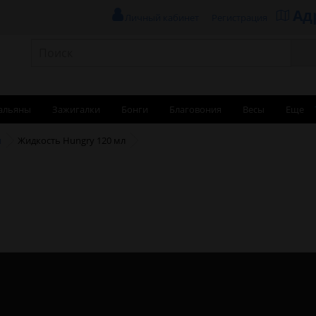
Ад
Личный кабинет
Регистрация
альяны
Зажигалки
Бонги
Благовония
Весы
Еще
и
Жидкость Hungry 120 мл