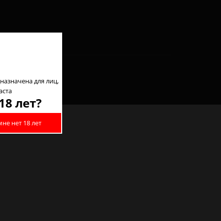
назначена для лиц,
аста
18 лет?
мне нет 18 лет