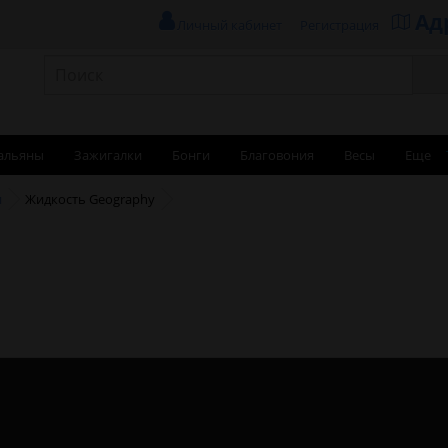
Ад
Личный кабинет
Регистрация
альяны
Зажигалки
Бонги
Благовония
Весы
Еще
и
Жидкость Geography