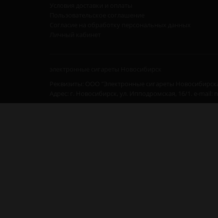
Условия доставки и оплаты
Пользовательское соглашение
Согласие на обработку персональных данных
Личный кабинет
электронные сигареты Новосибирск
Реквизиты: ООО "Электронные сигареты Новосибирска
Адрес: г. Новосибирск, ул. Ипподромская, 16/1. e-mail: