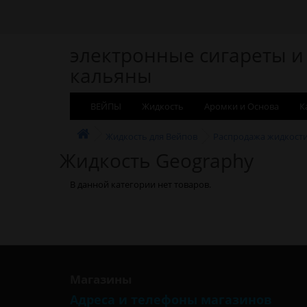
электронные сигареты и
кальяны
ВЕЙПЫ
Жидкость
Аромки и Основа
К
Жидкость для Вейпов
Распродажа жидкост
Жидкость Geography
В данной категории нет товаров.
Магазины
Адреса и телефоны магазинов