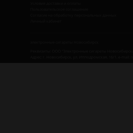
Условия доставки и оплаты
Пользовательское соглашение
Согласие на обработку персональных данных
Личный кабинет
электронные сигареты Новосибирск
Реквизиты: ООО "Электронные сигареты Новосибирска
Адрес: г. Новосибирск, ул. Ипподромская, 16/1. e-mail: