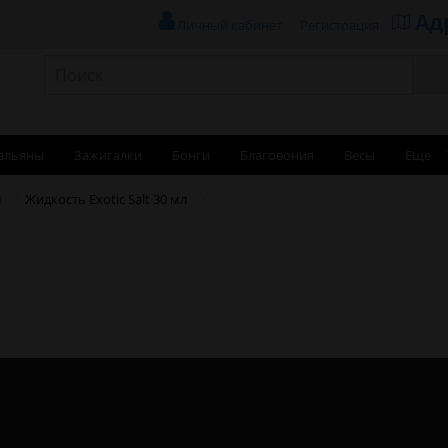
Ад
Личный кабинет
Регистрация
альяны
Зажигалки
Бонги
Благовония
Весы
Еще
и
Жидкость Exotic Salt 30 мл