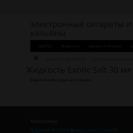
электронные сигареты и
кальяны
ВЕЙПЫ
Жидкость
Аромки и Основа
К
Жидкость для Вейпов
Распродажа жидкост
Жидкость Exotic Salt 30 мл
В данной категории нет товаров.
Магазины
Адреса и телефоны магазинов