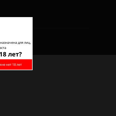
назначена для лиц,
аста
18 лет?
мне нет 18 лет