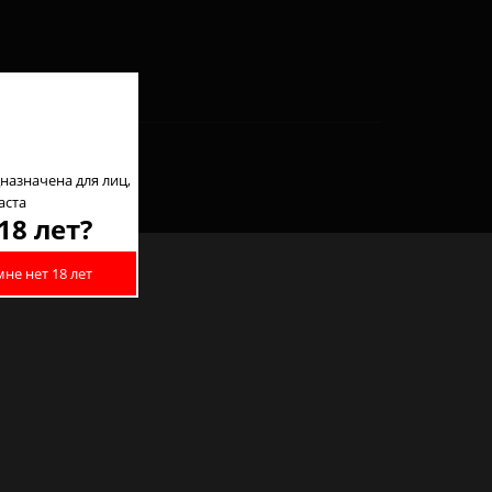
назначена для лиц,
аста
18 лет?
мне нет 18 лет