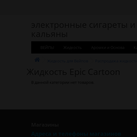
электронные сигареты и
кальяны
ВЕЙПЫ
Жидкость
Аромки и Основа
К
Жидкость для Вейпов
Распродажа жидкост
Жидкость Epic Cartoon
В данной категории нет товаров.
Магазины
Адреса и телефоны магазинов