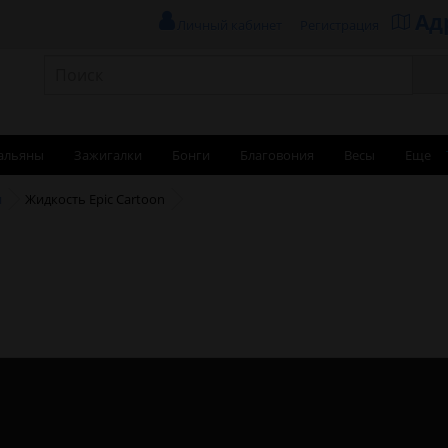
Ад
Личный кабинет
Регистрация
альяны
Зажигалки
Бонги
Благовония
Весы
Еще
и
Жидкость Epic Cartoon