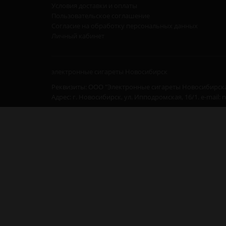
Условия доставки и оплаты
Пользовательское соглашение
Согласие на обработку персональных данных
Личный кабинет
электронные сигареты Новосибирск
Реквизиты: ООО "Электронные сигареты Новосибирска
Адрес: г. Новосибирск, ул. Ипподромская, 16/1. e-mail: