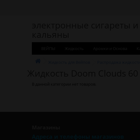
электронные сигареты и
кальяны
ВЕЙПЫ
Жидкость
Аромки и Основа
К
Жидкость для Вейпов
Распродажа жидкост
Жидкость Doom Clouds 60
В данной категории нет товаров.
Магазины
Адреса и телефоны магазинов