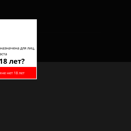
назначена для лиц,
аста
18 лет?
мне нет 18 лет