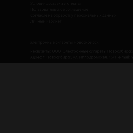
Условия доставки и оплаты
Пользовательское соглашение
Согласие на обработку персональных данных
Личный кабинет
электронные сигареты Новосибирск
Реквизиты: ООО "Электронные сигареты Новосибирска
Адрес: г. Новосибирск, ул. Ипподромская, 16/1. e-mail: