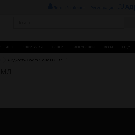
Ад
Личный кабинет
Регистрация
альяны
Зажигалки
Бонги
Благовония
Весы
Еще
и
Жидкость Doom Clouds 60 мл
 мл