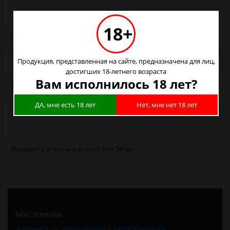
18+
Жидкость я-а-н-а-р-х-и-с-т 120 мл
Продукция, представленная на сайте, предназначена для лиц,
достигших 18-летнего возраста
Вам исполнилось 18 лет?
Жидкость я-а-н-а-р-х-и-с-т 60 мл
ДА, мне есть 18 лет
Нет, мне нет 18 лет
Жидкость я-а-н-а-р-х-и-с-т Salt 30 мл
Магазины
Адреса и телефоны магазинов