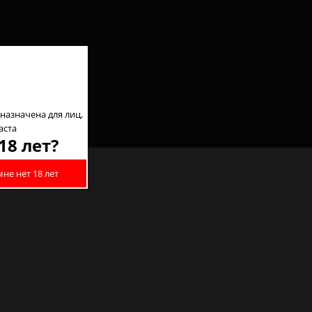
назначена для лиц,
аста
18 лет?
мне нет 18 лет