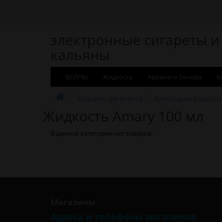
электронные сигареты и
кальяны
ВЕЙПЫ
Жидкость
Аромки и Основа
К
Жидкость для Вейпов
Распродажа жидкост
Жидкость Amary 100 мл
В данной категории нет товаров.
Магазины
Адреса и телефоны магазинов