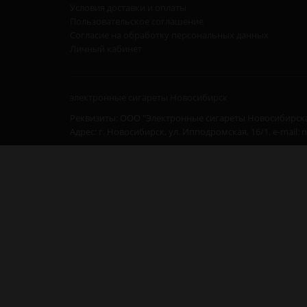
Условия доставки и оплаты
Пользовательское соглашение
Согласие на обработку персональных данных
Личный кабинет
электронные сигареты Новосибирск
Реквизиты: ООО "Электронные сигареты Новосибирска
Адрес: г. Новосибирск, ул. Ипподромская, 16/1. e-mail: