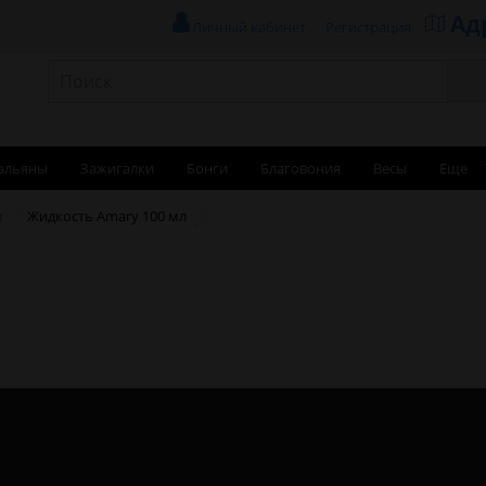
Ад
Личный кабинет
Регистрация
альяны
Зажигалки
Бонги
Благовония
Весы
Еще
и
Жидкость Amary 100 мл