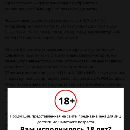
Универсальное 2х-портовое зарядное устройство с
микропроцессорным управлением и ЖК дисплеем.
Поддерживает заряд аккумуляторов Li-ion, IMR, LiFePO4
типоразмеров 10430, 10440, 14500, 16340(RCR123), 14650, 17335,
17500, 17670, 18350, 18500, 18650, 22650, 26650. Аккумуляторы Ni-
MH/Ni-Cd типоразмеров AA, AAA, AAAA, C.
Nitecore D2 является универсальным зарядным устройством.
Совместим практически со всеми видами аккумуляторов, тем
самым устраняя необходимость использовать разные зарядные
устройства для каждого типа элементов питания.
D2 автоматически определяет Li-Ion, Ni-MH и Ni-Cd аккумуляторы,
и через ручной выбор также способен заряжать LiFePO4 батареи.
Интеллектуальная схема заряда выбирает оптимальный режим
зарядки (CC , CV и DV / DT) для данной батареи.
Интегрированный цифровой ЖК отображает прогресс зарядки,
18+
напряжение, и время.
Возможность заряда 2х батарей одновременно
Продукция, представленная на сайте, предназначена для лиц,
Встроенная ЖК-панель отображает параметры и прогресс заряда
достигших 18-летнего возраста
Две боковых кнопки для выбора параметров заряда
Вам исполнилось 18 лет?