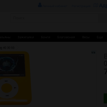
Ад
Личный кабинет
Регистрация
альяны
Зажигалки
Бонги
Благовония
Весы
Еще
g 40 30 93
0