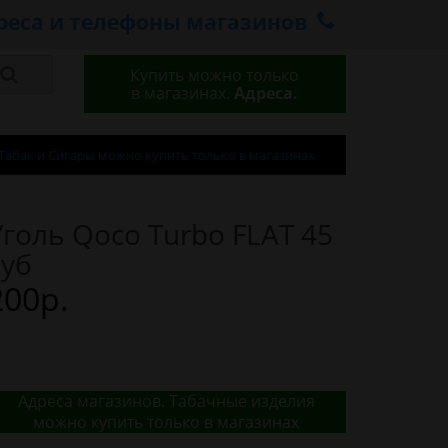
реса и телефоны магазинов
Купить можно только
в магазинах.
Адреса.
Табак и Сигары можно купить только в магазинах
Уголь Qoco Turbo FLAT 45
куб
200р.
Адреса магазинов. Табачные изделия
можно купить только в магазинах