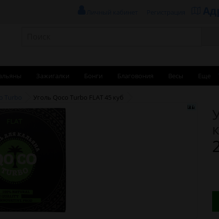
Ад
Личный кабинет
Регистрация
альяны
Зажигалки
Бонги
Благовония
Весы
Еще
o Turbo
Уголь Qoco Turbo FLAT 45 куб