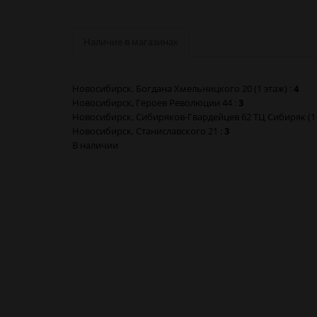
Наличие в магазинах
Новосибирск, Богдана Хмельницкого 20 (1 этаж) :
4
Новосибирск, Героев Революции 44 :
3
Новосибирск, Сибиряков-Гвардейцев 62 ТЦ Сибиряк (1 
Новосибирск, Станиславского 21 :
3
В наличии
Уголь Qoco Turbo FLAT 45 куб в Новосибирске
Уголь Qoco Turbo FLAT 45 куб в Барнауле
Уголь Qoco Turbo FLAT 45 куб в Красноярске
Уголь Qoco Turbo FLAT 45 куб в Кемерово
Уголь Qoco Turbo FLAT 45 куб в Новокузнецке
Уголь Qoco Turbo FLAT 45 куб в Томске
Уголь Qoco Turbo FLAT 45 куб в Омске
Уголь Qoco Turbo FLAT 45 куб в Москве
Уголь Qoco Turbo FLAT 45 куб в Санкт-Петербурге