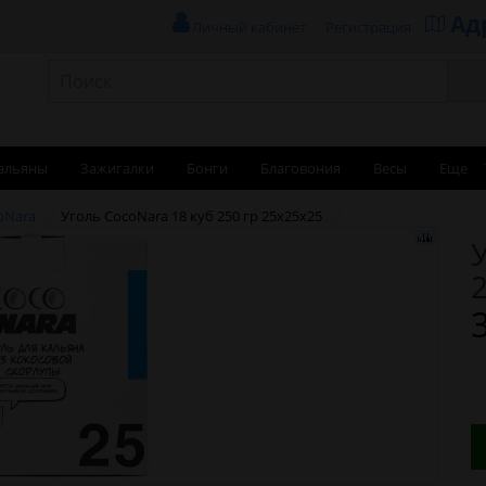
Ад
Личный кабинет
Регистрация
альяны
Зажигалки
Бонги
Благовония
Весы
Еще
oNara
Уголь CocoNara 18 куб 250 гр 25x25x25