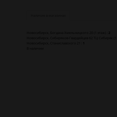
Наличие в магазинах
Новосибирск, Богдана Хмельницкого 20 (1 этаж) :
2
Новосибирск, Сибиряков-Гвардейцев 62 ТЦ Сибиряк (1 
Новосибирск, Станиславского 21 :
1
В наличии
Уголь CocoNara 18 куб 250 гр 25x25x25 в Новосибирске
Уголь CocoNara 18 куб 250 гр 25x25x25 в Барнауле
Уголь CocoNara 18 куб 250 гр 25x25x25 в Красноярске
Уголь CocoNara 18 куб 250 гр 25x25x25 в Кемерово
Уголь CocoNara 18 куб 250 гр 25x25x25 в Новокузнецке
Уголь CocoNara 18 куб 250 гр 25x25x25 в Томске
Уголь CocoNara 18 куб 250 гр 25x25x25 в Омске
Уголь CocoNara 18 куб 250 гр 25x25x25 в Москве
Уголь CocoNara 18 куб 250 гр 25x25x25 в Санкт-Петерб
Уголь CocoNara 18 куб 250 гр 25x25x25 в Калининграде