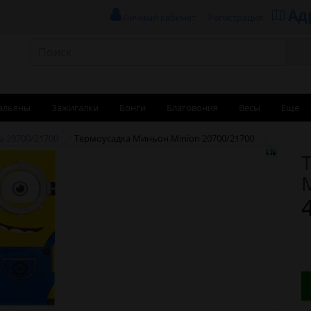
Ад
Личный кабинет
Регистрация
альяны
Зажигалки
Бонги
Благовония
Весы
Еще
а 20700/21700
Термоусадка Миньон Minion 20700/21700