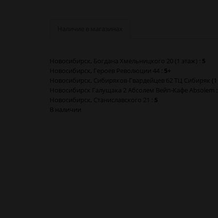
Наличие в магазинах
Новосибирск, Богдана Хмельницкого 20 (1 этаж) :
5
Новосибирск, Героев Революции 44 :
5+
Новосибирск, Сибиряков-Гвардейцев 62 ТЦ Сибиряк (1 
Новосибирск Галущака 2 Абсолем Вейп-Кафе Absolem 
Новосибирск, Станиславского 21 :
5
В наличии
Термоусадка Миньон Minion 20700/21700 в Новосибир
Термоусадка Миньон Minion 20700/21700 в Барнауле
Термоусадка Миньон Minion 20700/21700 в Красноярск
Термоусадка Миньон Minion 20700/21700 в Кемерово
Термоусадка Миньон Minion 20700/21700 в Новокузне
Термоусадка Миньон Minion 20700/21700 в Томске
Термоусадка Миньон Minion 20700/21700 в Омске
Термоусадка Миньон Minion 20700/21700 в Москве