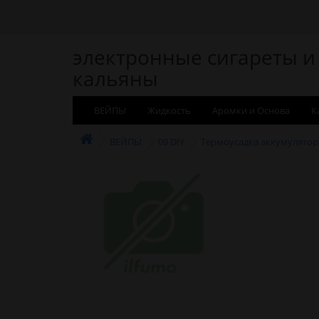
электронные сигареты и
кальяны
ВЕЙПЫ
Жидкость
Аромки и Основа
К
ВЕЙПЫ
09 DIY
Термоусадка аккумулятор