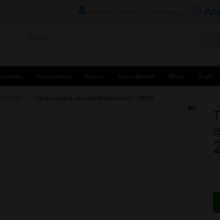
Ад
Личный кабинет
Регистрация
альяны
Зажигалки
Бонги
Благовония
Весы
Еще
а 18650
Термоусадка аккумулятора Gucci 18650