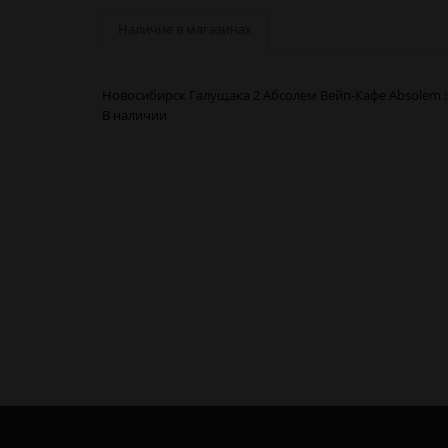
Наличие в магазинах
Новосибирск Галущака 2 Абсолем Вейп-Кафе Absolem 
В наличии
Термоусадка аккумулятора Gucci 18650 в Новосибирск
Термоусадка аккумулятора Gucci 18650 в Барнауле
Термоусадка аккумулятора Gucci 18650 в Красноярске
Термоусадка аккумулятора Gucci 18650 в Кемерово
Термоусадка аккумулятора Gucci 18650 в Новокузнецк
Термоусадка аккумулятора Gucci 18650 в Томске
Термоусадка аккумулятора Gucci 18650 в Омске
Термоусадка аккумулятора Gucci 18650 в Москве
Термоусадка аккумулятора Gucci 18650 в Санкт-Петерб
Термоусадка аккумулятора Gucci 18650 в Калининград