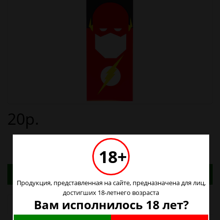
20р.
18+
Адреса магазинов. Табачные изделия можно
купить только в магазинах
Продукция, представленная на сайте, предназначена для лиц,
достигших 18-летнего возраста
Вам исполнилось 18 лет?
Наличие в магазинах