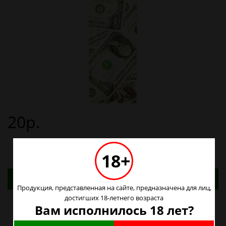
20р.
18+
Адреса магазинов. Табачные изделия можно
купить только в магазинах
Продукция, представленная на сайте, предназначена для лиц,
достигших 18-летнего возраста
Вам исполнилось 18 лет?
Наличие в магазинах