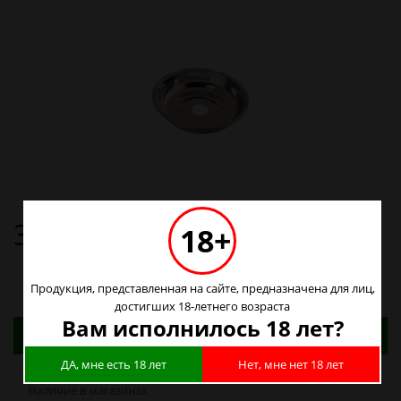
390р.
18+
Продукция, представленная на сайте, предназначена для лиц,
достигших 18-летнего возраста
Вам исполнилось 18 лет?
Адреса магазинов. Табачные изделия можно
купить только в магазинах
ДА, мне есть 18 лет
Нет, мне нет 18 лет
Наличие в магазинах