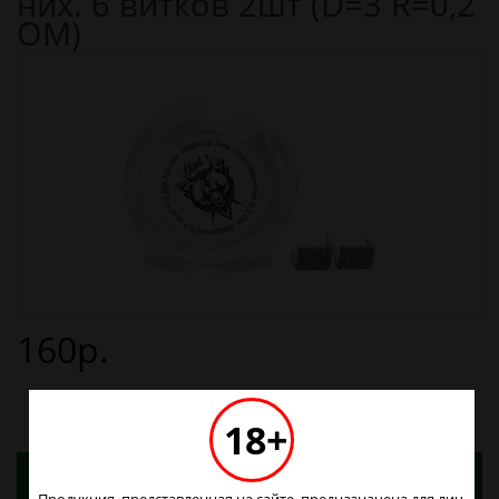
них. 6 витков 2шт (D=3 R=0,2
ОМ)
160р.
18+
Адреса магазинов. Табачные изделия можно
купить только в магазинах
Продукция, представленная на сайте, предназначена для лиц,