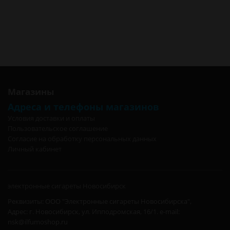
витков 2шт (D=3 R=0,2 ОМ) в Москве
Спирали Object7 для Плат Staggered 0,4 кант + 0,2(0,15) них. 6
витков 2шт (D=3 R=0,2 ОМ) в Санкт-Петербурге
Спирали Object7 для Плат Staggered 0,4 кант + 0,2(0,15) них. 6
витков 2шт (D=3 R=0,2 ОМ) в Калининграде
Магазины
Адреса и телефоны магазинов
Условия доставки и оплаты
Пользовательское соглашение
Согласие на обработку персональных данных
Личный кабинет
электронные сигареты Новосибирск
Реквизиты: ООО "Электронные сигареты Новосибирска",
Адрес: г. Новосибирск, ул. Ипподромская, 16/1. e-mail:
nsk@ilfumoshop.ru