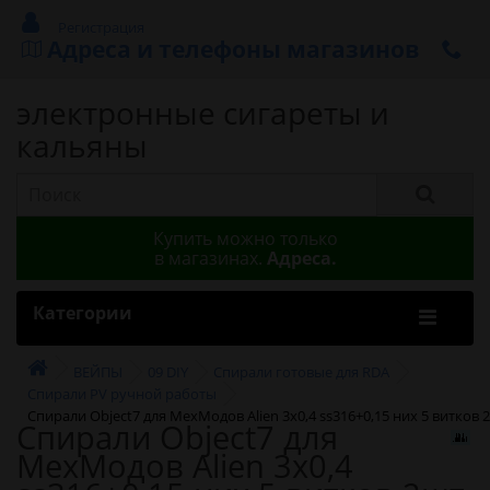
Регистрация
Адреса и телефоны магазинов
электронные сигареты и
кальяны
Купить можно только
в магазинах.
Адреса.
Категории
ВЕЙПЫ
09 DIY
Спирали готовые для RDA
Спирали PV ручной работы
Спирали Object7 для МехМодов Alien 3х0,4 ss316+0,15 них 5 витков 
Спирали Object7 для
МехМодов Alien 3х0,4