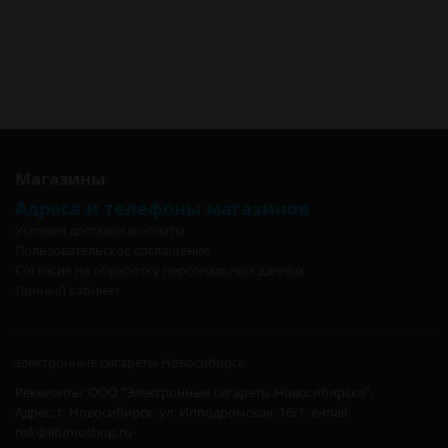
2шт (D=3 R=0,08 ОМ) в Москве
Спирали Object7 для МехМодов Alien 3х0,4 ss316+0,15 них 5 витков
2шт (D=3 R=0,08 ОМ) в Санкт-Петербурге
Спирали Object7 для МехМодов Alien 3х0,4 ss316+0,15 них 5 витков
2шт (D=3 R=0,08 ОМ) в Калининграде
Магазины
Адреса и телефоны магазинов
Условия доставки и оплаты
Пользовательское соглашение
Согласие на обработку персональных данных
Личный кабинет
электронные сигареты Новосибирск
Реквизиты: ООО "Электронные сигареты Новосибирска",
Адрес: г. Новосибирск, ул. Ипподромская, 16/1. e-mail:
nsk@ilfumoshop.ru