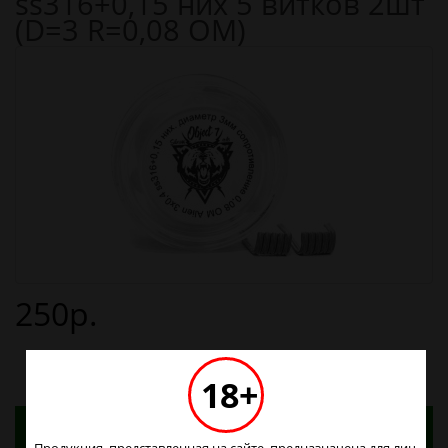
ss316+0,15 них 5 витков 2шт
(D=3 R=0,08 ОМ)
250р.
18+
Адреса магазинов. Табачные изделия можно
купить только в магазинах
Продукция, представленная на сайте, предназначена для лиц,