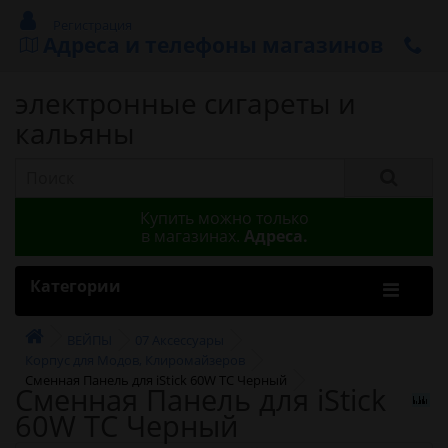
Регистрация
Адреса и телефоны магазинов
электронные сигареты и
кальяны
Купить можно только
в магазинах.
Адреса.
Категории
ВЕЙПЫ
07 Аксессуары
Корпус для Модов, Клиромайзеров
Сменная Панель для iStick 60W TC Черный
Сменная Панель для iStick
60W TC Черный