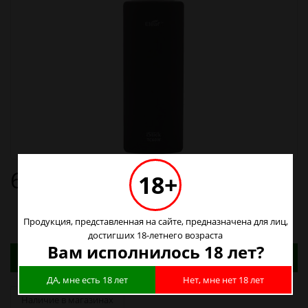
610р.
18+
Продукция, представленная на сайте, предназначена для лиц,
достигших 18-летнего возраста
Вам исполнилось 18 лет?
Адреса магазинов. Табачные изделия можно
купить только в магазинах
ДА, мне есть 18 лет
Нет, мне нет 18 лет
Наличие в магазинах