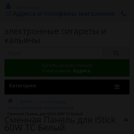
Регистрация
Адреса и телефоны магазинов
электронные сигареты и
кальяны
Купить можно только
в магазинах.
Адреса.
Категории
ВЕЙПЫ
07 Аксессуары
Корпус для Модов, Клиромайзеров
Сменная Панель для iStick 60W TC Белый
Сменная Панель для iStick
60W TC Белый