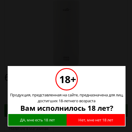
610р.
18+
Продукция, представленная на сайте, предназначена для лиц,
достигших 18-летнего возраста
Вам исполнилось 18 лет?
Адреса магазинов. Табачные изделия можно
купить только в магазинах
ДА, мне есть 18 лет
Нет, мне нет 18 лет
Наличие в магазинах