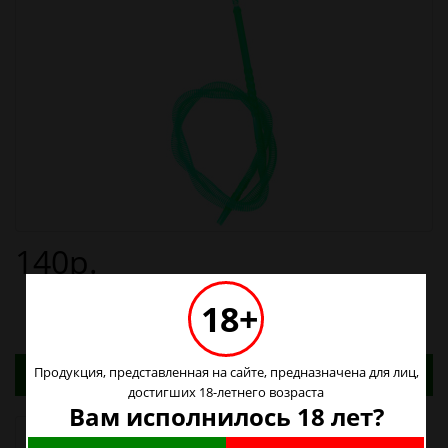
140р.
18+
Адреса магазинов. Табачные изделия можно
Продукция, представленная на сайте, предназначена для лиц,
купить только в магазинах
достигших 18-летнего возраста
Вам исполнилось 18 лет?
Наличие в магазинах