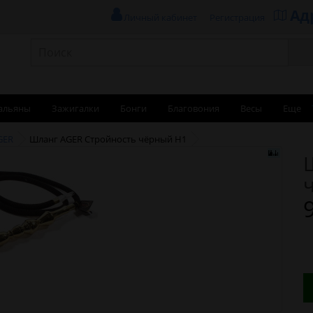
Ад
Личный кабинет
Регистрация
альяны
Зажигалки
Бонги
Благовония
Весы
Еще
GER
Шланг AGER Стройность чёрный H1