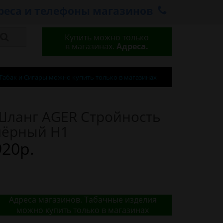
реса и телефоны магазинов
Купить можно только
в магазинах.
Адреса.
Табак и Сигары можно купить только в магазинах
Шланг AGER Стройность
чёрный H1
920р.
Адреса магазинов. Табачные изделия
можно купить только в магазинах