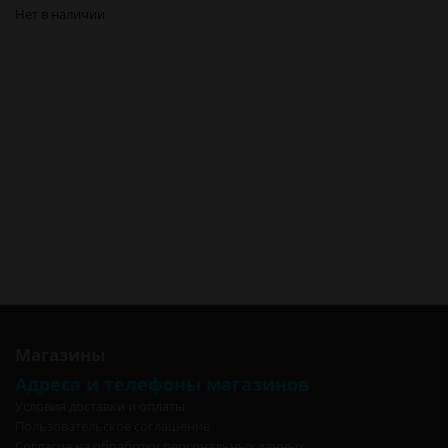
Нет в наличии
Шланг AGER Номер 9 Красный L=186 см в Новосибирске
Шланг AGER Номер 9 Красный L=186 см в Барнауле
Шланг AGER Номер 9 Красный L=186 см в Красноярске
Шланг AGER Номер 9 Красный L=186 см в Кемерово
Шланг AGER Номер 9 Красный L=186 см в Новокузнецке
Шланг AGER Номер 9 Красный L=186 см в Томске
Шланг AGER Номер 9 Красный L=186 см в Омске
Шланг AGER Номер 9 Красный L=186 см в Москве
Шланг AGER Номер 9 Красный L=186 см в Санкт-Петербурге
Шланг AGER Номер 9 Красный L=186 см в Калининграде
Магазины
Адреса и телефоны магазинов
Условия доставки и оплаты
Пользовательское соглашение
Согласие на обработку персональных данных