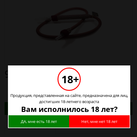
900р.
18+
Продукция, представленная на сайте, предназначена для лиц,
достигших 18-летнего возраста
Адреса магазинов. Табачные изделия можно
Вам исполнилось 18 лет?
купить только в магазинах
ДА, мне есть 18 лет
Нет, мне нет 18 лет
Наличие в магазинах