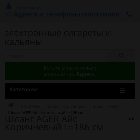
Регистрация
Адреса и телефоны магазинов
электронные сигареты и
кальяны
Купить можно только
в магазинах.
Адреса.
Категории
КАЛЬЯНЫ
Шланги кальянные
Шланги AGER
Шланг AGER Айс Коричневый L=186 см
Шланг AGER Айс
Коричневый L=186 см