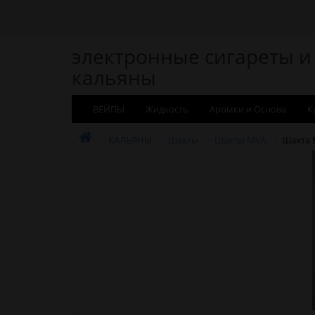
электронные сигареты и
кальяны
ВЕЙПЫ
Жидкость
Аромки и Основа
К
КАЛЬЯНЫ
Шахты
Шахты MYA
Шахта M