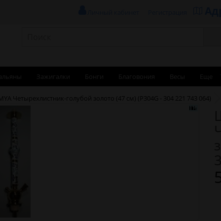
Ад
Личный кабинет
Регистрация
альяны
Зажигалки
Бонги
Благовония
Весы
Еще
YA Четырехлистник-голубой золото (47 см) (Р304G - 304 221 743 064)
з
3