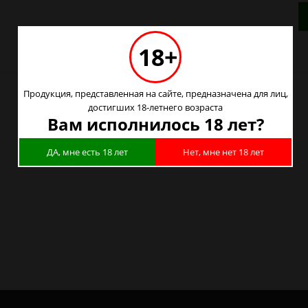
18+
Продукция, представленная на сайте, предназначена для лиц,
достигших 18-летнего возраста
Вам исполнилось 18 лет?
4G - 304 221 743 064) в Новосибирске
ДА, мне есть 18 лет
Нет, мне нет 18 лет
G - 304 221 743 064) в Барнауле
4G - 304 221 743 064) в Красноярске
4G - 304 221 743 064) в Кемерово
4G - 304 221 743 064) в Новокузнецке
G - 304 221 743 064) в Томске
G - 304 221 743 064) в Омске
G - 304 221 743 064) в Москве
4G - 304 221 743 064) в Санкт-Петербурге
4G - 304 221 743 064) в Калининграде