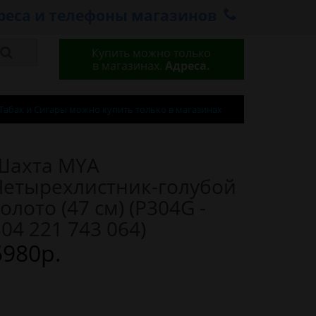
реса и телефоны магазинов
Купить можно только
в магазинах.
Адреса.
Табак и Сигары можно купить только в магазинах
Шахта MYA
Четырехлистник-голубой
олото (47 см) (Р304G -
04 221 743 064)
5980р.