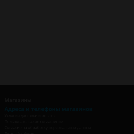
Ручка Шариковая ilfumo Серая в Новосибирске
Ручка Шариковая ilfumo Серая в Барнауле
Ручка Шариковая ilfumo Серая в Красноярске
Ручка Шариковая ilfumo Серая в Кемерово
Ручка Шариковая ilfumo Серая в Новокузнецке
Ручка Шариковая ilfumo Серая в Томске
Ручка Шариковая ilfumo Серая в Омске
Ручка Шариковая ilfumo Серая в Москве
Ручка Шариковая ilfumo Серая в Санкт-Петербурге
Ручка Шариковая ilfumo Серая в Калининграде
Магазины
Адреса и телефоны магазинов
Условия доставки и оплаты
Пользовательское соглашение
Согласие на обработку персональных данных
Личный кабинет