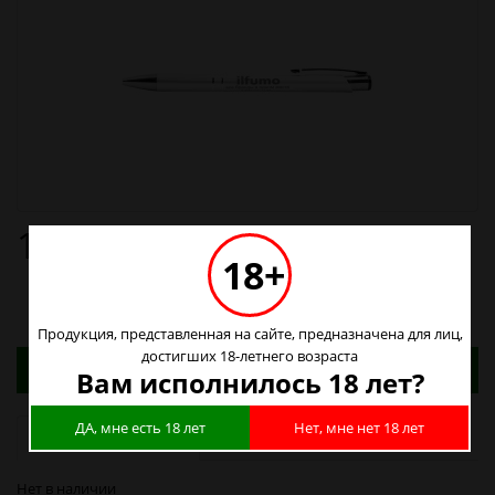
100р.
18+
Продукция, представленная на сайте, предназначена для лиц,
достигших 18-летнего возраста
Адреса магазинов. Табачные изделия можно
Вам исполнилось 18 лет?
купить только в магазинах
ДА, мне есть 18 лет
Нет, мне нет 18 лет
Наличие в магазинах
Нет в наличии