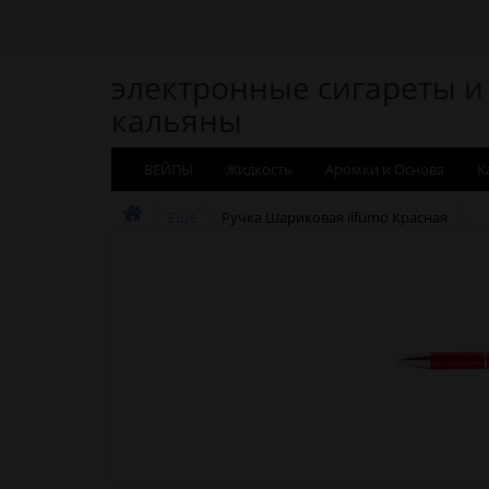
электронные сигареты и
кальяны
ВЕЙПЫ
Жидкость
Аромки и Основа
К
Еще
Ручка Шариковая ilfumo Красная