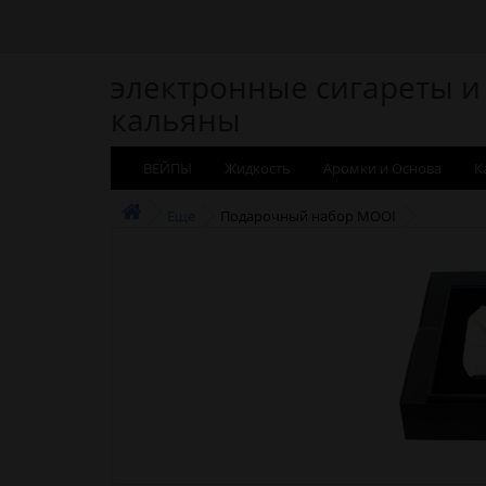
электронные сигареты и
кальяны
ВЕЙПЫ
Жидкость
Аромки и Основа
К
Еще
Подарочный набор MOOI