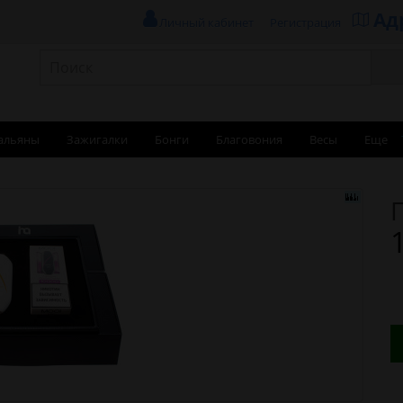
Ад
Личный кабинет
Регистрация
альяны
Зажигалки
Бонги
Благовония
Весы
Еще