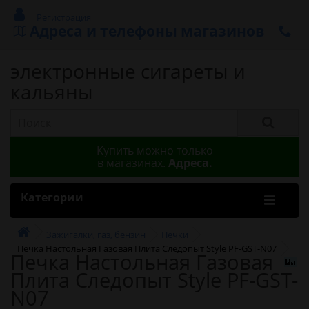
Регистрация
Адреса и телефоны магазинов
электронные сигареты и
кальяны
Купить можно только
в магазинах.
Адреса.
Категории
Зажигалки, газ, бензин
Печки
Печка Настольная Газовая Плита Следопыт Style PF-GST-N07
Печка Настольная Газовая
Плита Следопыт Style PF-GST-
N07