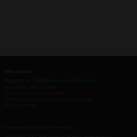
Печка Настольная Газовая Плита Следопыт Style PF-GST-N07 в
Омске
Печка Настольная Газовая Плита Следопыт Style PF-GST-N07 в
Москве
Печка Настольная Газовая Плита Следопыт Style PF-GST-N07 в
Санкт-Петербурге
Печка Настольная Газовая Плита Следопыт Style PF-GST-N07 в
Калининграде
Магазины
Адреса и телефоны магазинов
Условия доставки и оплаты
Пользовательское соглашение
Согласие на обработку персональных данных
Личный кабинет
электронные сигареты Новосибирск
Реквизиты: ООО "Электронные сигареты Новосибирска",