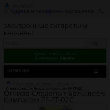
Регистрация
Адреса и телефоны магазинов
электронные сигареты и
кальяны
Купить можно только
в магазинах.
Адреса.
Категории
Зажигалки, газ, бензин
Огниво
Огниво Следопыт Большое с Компасом PF-FT-02C
Огниво Следопыт Большое с
Компасом PF-FT-02C