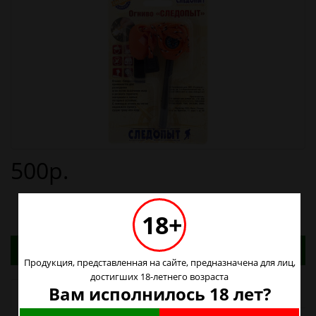
500р.
18+
Адреса магазинов. Табачные изделия можно
купить только в магазинах
Продукция, представленная на сайте, предназначена для лиц,
достигших 18-летнего возраста
Вам исполнилось 18 лет?
Наличие в магазинах