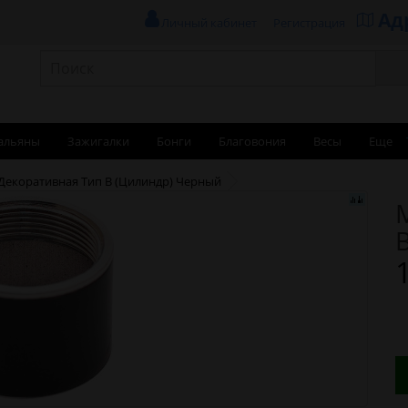
Ад
Личный кабинет
Регистрация
альяны
Зажигалки
Бонги
Благовония
Весы
Еще
Декоративная Тип B (Цилиндр) Черный