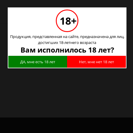
18+
Продукция, представленная на сайте, предназначена для лиц,
достигших 18-летнего возраста
Вам исполнилось 18 лет?
ибирске
уле
ДА, мне есть 18 лет
Нет, мне нет 18 лет
оярске
ово
узнецке
е
е
-Петербурге
инграде